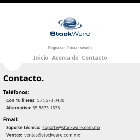
Registrar
Iniciar sesión
Inicio
Acerca de
Contacto
Contacto.
Teléfonos:
Con 10 lineas:
55 5673 0430
Alternativo:
55 5673 1538
Email:
Soporte técnico:
soporte@stockware.com.mx
Ventas:
ventas@stockware.com.mx